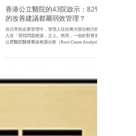
Dicky Chou
讀畢需時 2 分鐘
香港公立醫院的43院啟示：82%
的改善建議都屬弱效管理？
在日常的企業管理中，管理人往往將大部分精力投
入在「尋找問題根源」之上。然而，一份針對香港
公營醫院醫療事故根源分析（Root Cause Analysis,
RCA）的研究報告指出，單純找出主因並不足夠，
如果未能分辨並提出高效的解決方案，最終的改善
成效將會大打折扣 。這份發表於《BMC Health
Services Research》的文獻，為所有企業管理人敲
響了系統性管理的警示鐘。 （研究原文 "Our first
review: an evaluation of effectiveness of root cause
analysis recommendations in Hong Kong public
hospitals" - Yick Ting A Kwok, Alastair PY Mah and
Katherine MC Pang. Licensed under a Creative
Commons Attribution 4.0 International License. 網